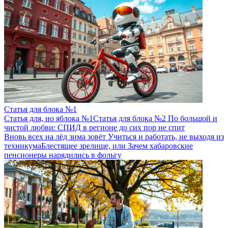
Статья для блока №1
Статья для, но яблока №1
Статья для блока №2
По большой и
чистой любви: СПИД в регионе до сих пор не спит
Вновь всех на лёд зима зовёт
Учиться и работать, не выходя из
техникума
Блестящее зрелище, или Зачем хабаровские
пенсионеры нарядились в фольгу