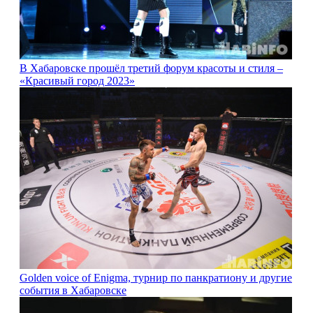
В Хабаровске прошёл третий форум красоты и стиля –
«Красивый город 2023»
Golden voice of Enigma, турнир по панкратиону и другие
события в Хабаровске