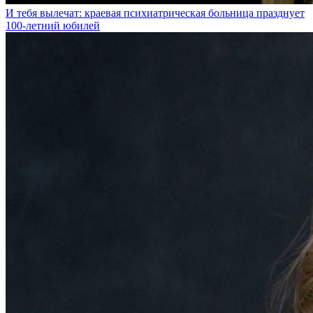
И тебя вылечат: краевая психиатрическая больница празднует
100-летний юбилей