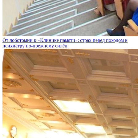
От лоботомии к «Клинике памяти»: страх перед походом к
психиатру по-прежнему силён