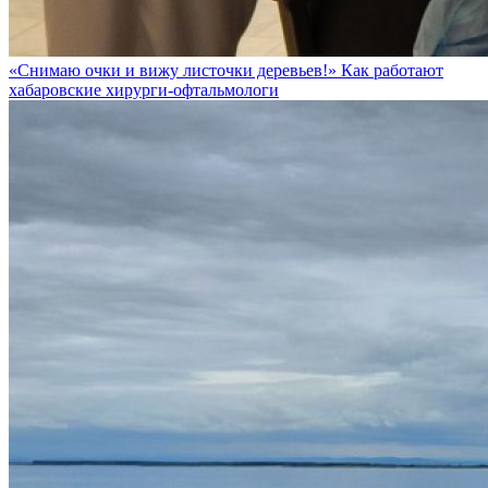
«Снимаю очки и вижу листочки деревьев!» Как работают
хабаровские хирурги-офтальмологи