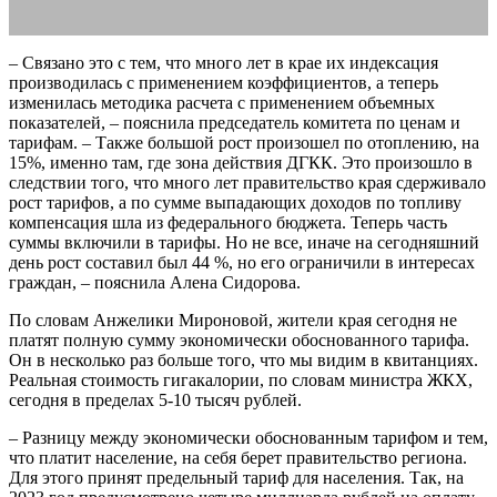
– Связано это с тем, что много лет в крае их индексация
производилась с применением коэффициентов, а теперь
изменилась методика расчета с применением объемных
показателей, – пояснила председатель комитета по ценам и
тарифам. – Также большой рост произошел по отоплению, на
15%, именно там, где зона действия ДГКК. Это произошло в
следствии того, что много лет правительство края сдерживало
рост тарифов, а по сумме выпадающих доходов по топливу
компенсация шла из федерального бюджета. Теперь часть
суммы включили в тарифы. Но не все, иначе на сегодняшний
день рост составил был 44 %, но его ограничили в интересах
граждан, – пояснила Алена Сидорова.
По словам Анжелики Мироновой, жители края сегодня не
платят полную сумму экономически обоснованного тарифа.
Он в несколько раз больше того, что мы видим в квитанциях.
Реальная стоимость гигакалории, по словам министра ЖКХ,
сегодня в пределах 5-10 тысяч рублей.
– Разницу между экономически обоснованным тарифом и тем,
что платит население, на себя берет правительство региона.
Для этого принят предельный тариф для населения. Так, на