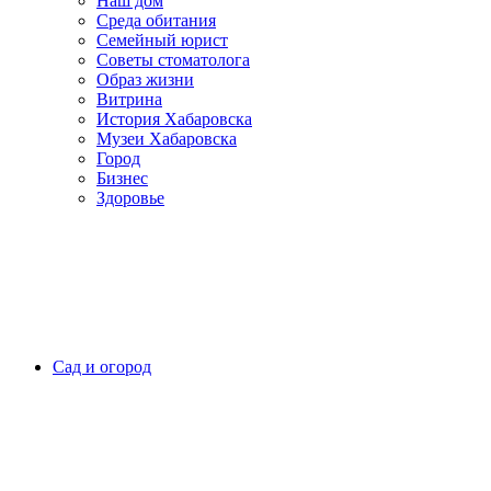
Наш дом
Среда обитания
Семейный юрист
Советы стоматолога
Образ жизни
Витрина
История Хабаровска
Музеи Хабаровска
Город
Бизнес
Здоровье
Сад и огород