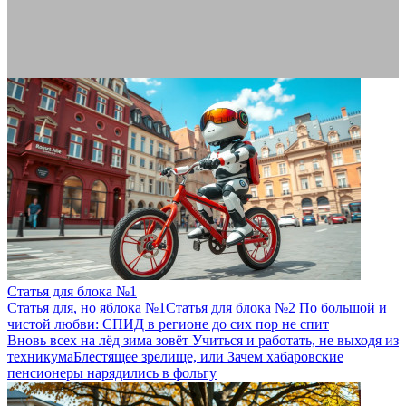
Статья для блока №1
Статья для, но яблока №1
Статья для блока №2
По большой и
чистой любви: СПИД в регионе до сих пор не спит
Вновь всех на лёд зима зовёт
Учиться и работать, не выходя из
техникума
Блестящее зрелище, или Зачем хабаровские
пенсионеры нарядились в фольгу