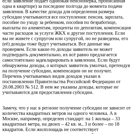
если заявление подает одинокая пенсионерка, прописанная
одна в квартире) за последние полгода до момента подачи
заявления. В качестве дохода для определения размера
субсидии учитываются все поступления: пенсия, зарплата,
пособие по уходу за ребенком, пособия по безработице,
выплаты по алиментам, проценты по депозитам, компенсация
части расходов за услуги ЖКХ и другие поступления. Если
вы не живете с супругом или супругой, но не разведены, его
(её) доходы тоже будут учитываться. Все данные мы
проверяем. Если какие-то доходы заявитель не может
подтвердить документально, их всё равно предлагается
самостоятельно задекларировать в заявлении. Если будут
обнаружены доходы, о которых заявитель умолчал, претендуя
на получение субсидии, компенсации он не получит.
Перечень учитываемых видов доходов указан в
постановлении Правительства Российской Федерации от
20.08.2003 № 512. В нем же указаны доходы, которые не
учитываются для предоставления субсидии.
субсидия на
оплату ЖКХ 2022
Замечу, что у нас в регионе получение субсидии не зависит от
количества квадратных метров на одного человека. А в
Москве, например, определен стандарт: на 1 жильца – 33
квадратных метра, на двоих – 42 кв. м., 3 и более – по 18
квадратов. Если жилплощадь не соответствует