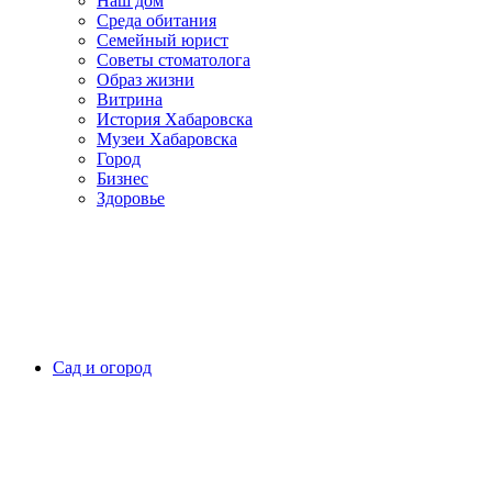
Наш дом
Среда обитания
Семейный юрист
Советы стоматолога
Образ жизни
Витрина
История Хабаровска
Музеи Хабаровска
Город
Бизнес
Здоровье
Сад и огород