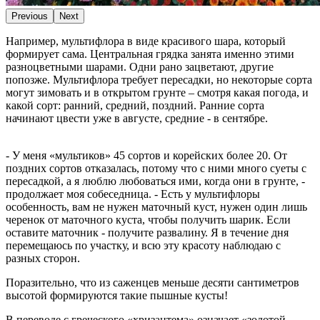
Previous
Next
Например, мультифлора в виде красивого шара, который
формирует сама. Центральная грядка занята именно этими
разноцветными шарами. Одни рано зацветают, другие
попозже. Мультифлора требует пересадки, но некоторые сорта
могут зимовать и в открытом грунте – смотря какая погода, и
какой сорт: ранний, средний, поздний. Ранние сорта
начинают цвести уже в августе, средние - в сентябре.
дача снт
гидротехник
- У меня «мультиков» 45 сортов и корейских более 20. От
поздних сортов отказалась, потому что с ними много суеты с
пересадкой, а я люблю любоваться ими, когда они в грунте, -
продолжает моя собеседница. - Есть у мультифлоры
особенность, вам не нужен маточный куст, нужен один лишь
черенок от маточного куста, чтобы получить шарик. Если
оставите маточник - получите развалину. Я в течение дня
перемещаюсь по участку, и всю эту красоту наблюдаю с
разных сторон.
дача снт гидротехник
Поразительно, что из саженцев меньше десяти сантиметров
высотой формируются такие пышные кусты!
В переводе с греческого «хризантема» означает «золотой