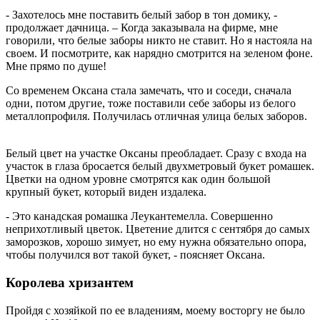
- Захотелось мне поставить белый забор в тон домику, -
продолжает дачница. – Когда заказывала на фирме, мне
говорили, что белые заборы никто не ставит. Но я настояла на
своем. И посмотрите, как нарядно смотрится на зеленом фоне.
Мне прямо по душе!
Со временем Оксана стала замечать, что и соседи, сначала
одни, потом другие, тоже поставили себе заборы из белого
металлопрофиля. Получилась отличная улица белых заборов.
дача снт гидротехник
Белый цвет на участке Оксаны преобладает. Сразу с входа на
участок в глаза бросается белый двухметровый букет ромашек.
Цветки на одном уровне смотрятся как один большой
крупный букет, который виден издалека.
- Это канадская ромашка Леукантемелла. Совершенно
неприхотливый цветок. Цветение длится с сентября до самых
заморозков, хорошо зимует, но ему нужна обязательно опора,
чтобы получился вот такой букет, - поясняет Оксана.
Королева хризантем
Пройдя с хозяйкой по ее владениям, моему восторгу не было