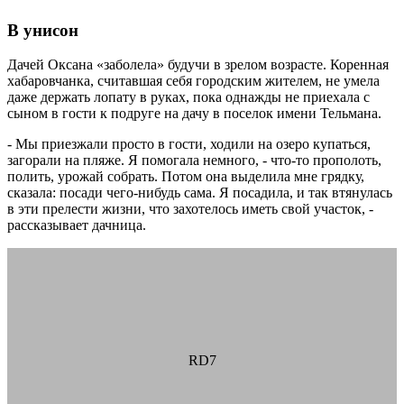
В унисон
Дачей Оксана «заболела» будучи в зрелом возрасте. Коренная
хабаровчанка, считавшая себя городским жителем, не умела
даже держать лопату в руках, пока однажды не приехала с
сыном в гости к подруге на дачу в поселок имени Тельмана.
- Мы приезжали просто в гости, ходили на озеро купаться,
загорали на пляже. Я помогала немного, - что-то прополоть,
полить, урожай собрать. Потом она выделила мне грядку,
сказала: посади чего-нибудь сама. Я посадила, и так втянулась
в эти прелести жизни, что захотелось иметь свой участок, -
рассказывает дачница.
дача снт гидротехник
RD7