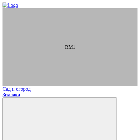
RM1
Сад и огород
Земляки