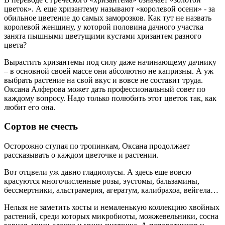
цветок». А еще хризантему называют «королевой осени» - за
обильное цветение до самых заморозков. Как тут не назвать
королевой женщину, у которой половина дачного участка
занята пышными цветущими кустами хризантем разного
цвета?
Вырастить хризантемы под силу даже начинающему дачнику
– в основной своей массе они абсолютно не капризны. А уж
выбрать растение на свой вкус и вовсе не составит труда.
Оксана Алферова может дать профессиональный совет по
каждому вопросу. Надо только полюбить этот цветок так, как
любит его она.
Сортов не счесть
Осторожно ступая по тропинкам, Оксана продолжает
рассказывать о каждом цветочке и растении.
Вот отцвели уж давно гладиолусы. А здесь еще вовсю
красуются многочисленные розы, эустомы, бальзамины,
бессмертники, альстрамерия, агератум, калибрахоа, вейгела…
Нельзя не заметить хосты и немаленькую коллекцию хвойных
растений, среди которых микробиоты, можжевельники, сосна