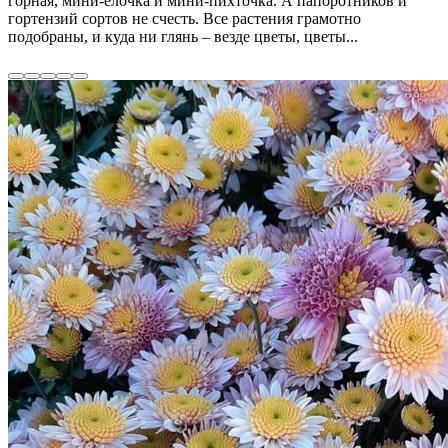
горная, мини-елочка и мини-пихточка. А папоротников и
гортензий сортов не счесть. Все растения грамотно
подобраны, и куда ни глянь – везде цветы, цветы...