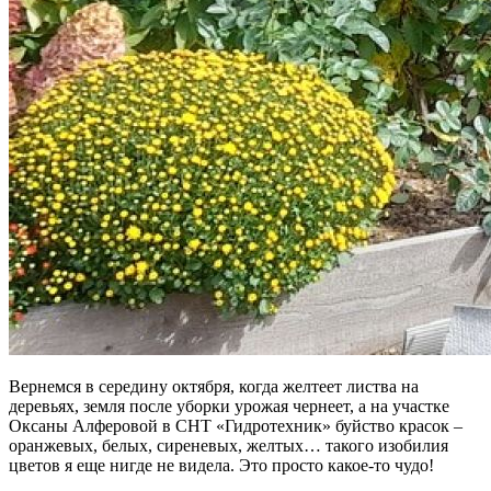
Вернемся в середину октября, когда желтеет листва на
деревьях, земля после уборки урожая чернеет, а на участке
Оксаны Алферовой в СНТ «Гидротехник» буйство красок –
оранжевых, белых, сиреневых, желтых… такого изобилия
цветов я еще нигде не видела. Это просто какое-то чудо!
дача
снт гидротехник