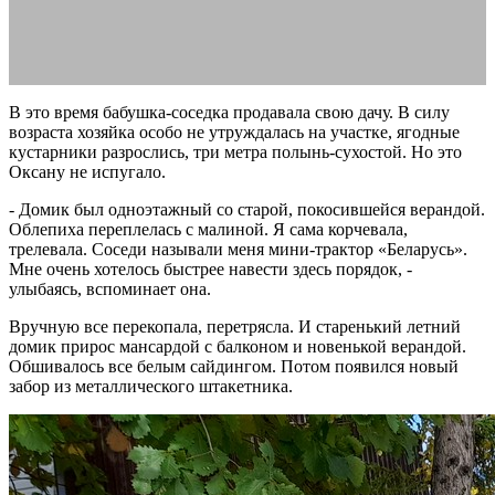
В это время бабушка-соседка продавала свою дачу. В силу
возраста хозяйка особо не утруждалась на участке, ягодные
кустарники разрослись, три метра полынь-сухостой. Но это
Оксану не испугало.
- Домик был одноэтажный со старой, покосившейся верандой.
Облепиха переплелась с малиной. Я сама корчевала,
трелевала. Соседи называли меня мини-трактор «Беларусь».
Мне очень хотелось быстрее навести здесь порядок, -
улыбаясь, вспоминает она.
Вручную все перекопала, перетрясла. И старенький летний
домик прирос мансардой с балконом и новенькой верандой.
Обшивалось все белым сайдингом. Потом появился новый
забор из металлического штакетника.
дача снт гидротехник