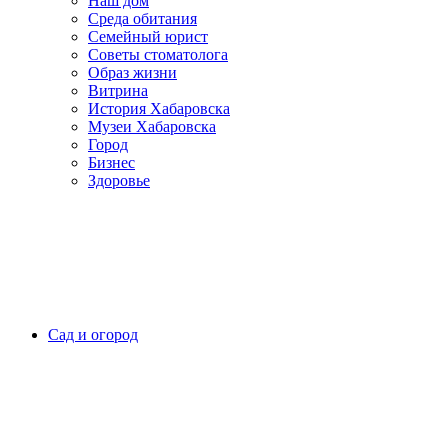
Наш дом
Среда обитания
Семейный юрист
Советы стоматолога
Образ жизни
Витрина
История Хабаровска
Музеи Хабаровска
Город
Бизнес
Здоровье
Сад и огород