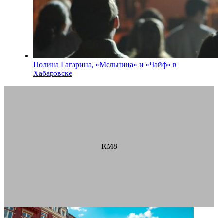
Полина Гагарина, «Мельница» и «Чайф» в
Хабаровске
RM8