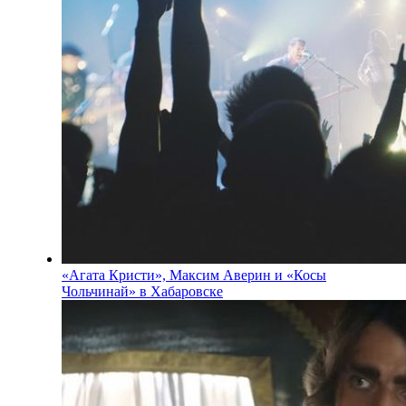
«Агата Кристи», Максим Аверин и «Косы
Чольчинай» в Хабаровске