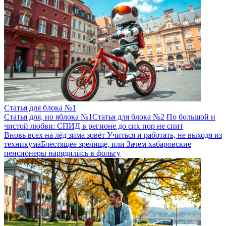
Статья для блока №1
Статья для, но яблока №1
Статья для блока №2
По большой и
чистой любви: СПИД в регионе до сих пор не спит
Вновь всех на лёд зима зовёт
Учиться и работать, не выходя из
техникума
Блестящее зрелище, или Зачем хабаровские
пенсионеры нарядились в фольгу