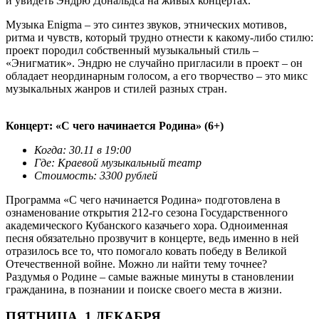
и увидеть Эндрю Дональдса на живых концертах.
Музыка Enigma – это синтез звуков, этнических мотивов,
ритма и чувств, который трудно отнести к какому-либо стилю:
проект породил собственный музыкальный стиль –
«Энигматик». Эндрю не случайно пригласили в проект – он
обладает неординарным голосом, а его творчество – это микс
музыкальных жанров и стилей разных стран.
турнир по
панкратиону хабаровск
Концерт: «С чего начинается Родина» (6+)
Когда: 30.11 в 19:00
Где: Краевой музыкальный театр
Стоимость: 3300 рублей
Программа «С чего начинается Родина» подготовлена в
ознаменование открытия 212-го сезона Государственного
академического Кубанского казачьего хора. Одноименная
песня обязательно прозвучит в концерте, ведь именно в ней
отразилось все то, что помогало ковать победу в Великой
Отечественной войне. Можно ли найти тему точнее?
Раздумья о Родине – самые важные минуты в становлении
гражданина, в познании и поиске своего места в жизни.
ПЯТНИЦА, 1 ДЕКАБРЯ