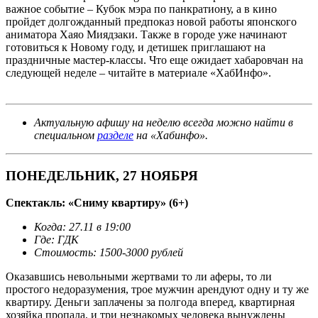
важное событие – Кубок мэра по панкратиону, а в кино
пройдет долгожданный предпоказ новой работы японского
аниматора Хаяо Миядзаки. Также в городе уже начинают
готовиться к Новому году, и детишек приглашают на
праздничные мастер-классы. Что еще ожидает хабаровчан на
следующей неделе – читайте в материале «ХабИнфо».
турнир
по панкратиону хабаровск
Актуальную афишу на неделю всегда можно найти в
специальном
разделе
на «Хабинфо».
ПОНЕДЕЛЬНИК, 27 НОЯБРЯ
Спектакль: «Сниму квартиру» (6+)
Когда: 27.11 в 19:00
Где: ГДК
Стоимость: 1500-3000 рублей
Оказавшись невольными жертвами то ли аферы, то ли
простого недоразумения, трое мужчин арендуют одну и ту же
квартиру. Деньги заплачены за полгода вперед, квартирная
хозяйка пропала, и три незнакомых человека вынуждены