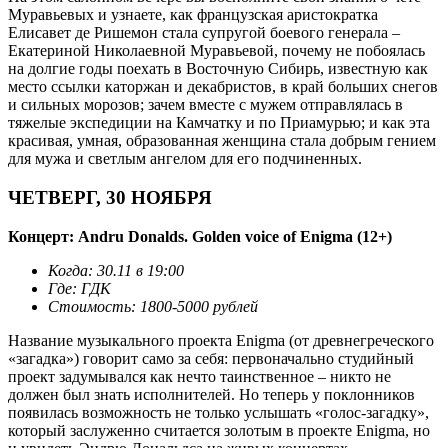
Муравьевых и узнаете, как французская аристократка
Елисавет де Ришемон стала супругой боевого генерала –
Екатериной Николаевной Муравьевой, почему не побоялась
на долгие годы поехать в Восточную Сибирь, известную как
место ссылки каторжан и декабристов, в край больших снегов
и сильных морозов; зачем вместе с мужем отправлялась в
тяжелые экспедиции на Камчатку и по Приамурью; и как эта
красивая, умная, образованная женщина стала добрым гением
для мужа и светлым ангелом для его подчиненных.
ЧЕТВЕРГ, 30 НОЯБРЯ
Концерт
: Andru Donalds. Golden voice of Enigma (12+)
Когда: 30.11 в 19:00
Где: ГДК
Стоимость: 1800-5000 рублей
Название музыкального проекта Enigma (от древнегреческого
«загадка») говорит само за себя: первоначально студийный
проект задумывался как нечто таинственное – никто не
должен был знать исполнителей. Но теперь у поклонников
появилась возможность не только услышать «голос-загадку»,
который заслуженно считается золотым в проекте Enigma, но