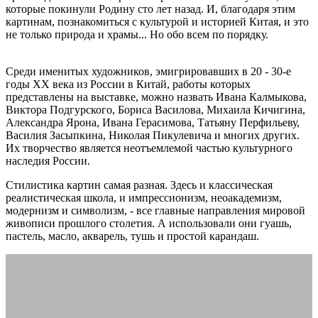
которые покинули Родину сто лет назад. И, благодаря этим
картинам, познакомиться с культурой и историей Китая, и это
не только природа и храмы... Но обо всем по порядку.
китай в
творчестве художников русского зарубежья
Среди именитых художников, эмигрировавших в 20 - 30-е
годы XX века из России в Китай, работы которых
представлены на выставке, можно назвать Ивана Калмыкова,
Виктора Подгурского, Бориса Василова, Михаила Кичигина,
Александра Ярона, Ивана Герасимова, Татьяну Перфильеву,
Василия Засыпкина, Николая Пикулевича и многих других.
Их творчество является неотъемлемой частью культурного
наследия России.
Стилистика картин самая разная. Здесь и классическая
реалистическая школа, и импрессионизм, неоакадемизм,
модернизм и символизм, - все главные направления мировой
живописи прошлого столетия. А использовали они гуашь,
пастель, масло, акварель, тушь и простой карандаш.