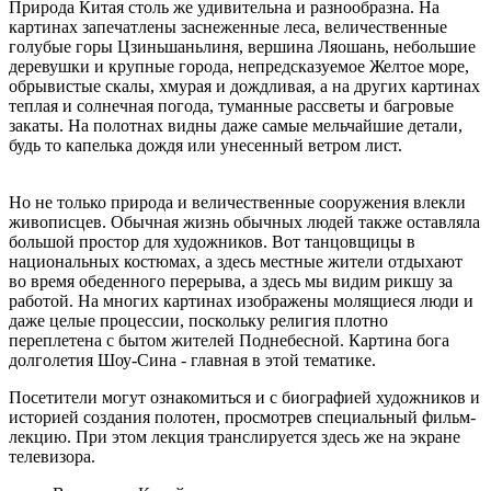
Природа Китая столь же удивительна и разнообразна. На
картинах запечатлены заснеженные леса, величественные
голубые горы Цзиньшаньлиня, вершина Ляошань, небольшие
деревушки и крупные города, непредсказуемое Желтое море,
обрывистые скалы, хмурая и дождливая, а на других картинах
теплая и солнечная погода, туманные рассветы и багровые
закаты. На полотнах видны даже самые мельчайшие детали,
будь то капелька дождя или унесенный ветром лист.
китай в
творчестве художников русского зарубежья
Но не только природа и величественные сооружения влекли
живописцев. Обычная жизнь обычных людей также оставляла
большой простор для художников. Вот танцовщицы в
национальных костюмах, а здесь местные жители отдыхают
во время обеденного перерыва, а здесь мы видим рикшу за
работой. На многих картинах изображены молящиеся люди и
даже целые процессии, поскольку религия плотно
переплетена с бытом жителей Поднебесной. Картина бога
долголетия Шоу-Сина - главная в этой тематике.
Посетители могут ознакомиться и с биографией художников и
историей создания полотен, просмотрев специальный фильм-
лекцию. При этом лекция транслируется здесь же на экране
телевизора.