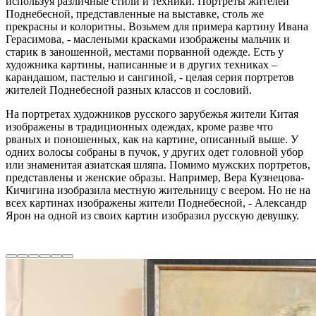
используя различные стили и техники. Портреты жителей
Поднебесной, представленные на выставке, столь же
прекрасны и колоритны. Возьмем для примера картину Ивана
Герасимова, - маслеными красками изображены мальчик и
старик в заношенной, местами порванной одежде. Есть у
художника картины, написанные и в других техниках –
карандашом, пастелью и сангиной, - целая серия портретов
жителей Поднебесной разных классов и сословий.
На портретах художников русского зарубежья жители Китая
изображены в традиционных одеждах, кроме разве что
рваных и поношенных, как на картине, описанный выше. У
одних волосы собраны в пучок, у других одет головной убор
или знаменитая азиатская шляпа. Помимо мужских портретов,
представлены и женские образы. Например, Вера Кузнецова-
Кичигина изобразила местную жительницу с веером. Но не на
всех картинах изображены жители Поднебесной, - Александр
Ярон на одной из своих картин изобразил русскую девушку.
китай в творчестве художников русского зарубежья