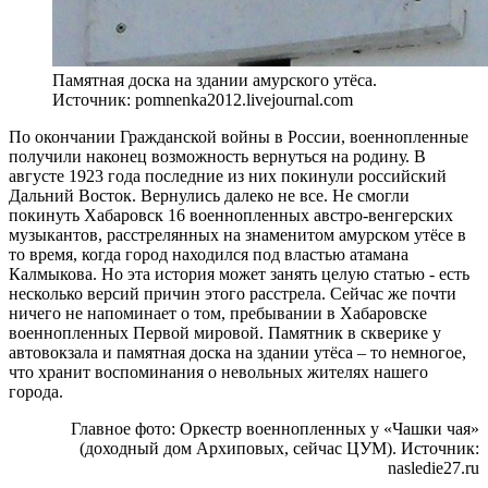
Памятная доска на здании амурского утёса.
Источник: pomnenka2012.livejournal.com
По окончании Гражданской войны в России, военнопленные
получили наконец возможность вернуться на родину. В
августе 1923 года последние из них покинули российский
Дальний Восток. Вернулись далеко не все. Не смогли
покинуть Хабаровск 16 военнопленных австро-венгерских
музыкантов, расстрелянных на знаменитом амурском утёсе в
то время, когда город находился под властью атамана
Калмыкова. Но эта история может занять целую статью - есть
несколько версий причин этого расстрела. Сейчас же почти
ничего не напоминает о том, пребывании в Хабаровске
военнопленных Первой мировой. Памятник в скверике у
автовокзала и памятная доска на здании утёса – то немногое,
что хранит воспоминания о невольных жителях нашего
города.
Главное фото: Оркестр военнопленных у «Чашки чая»
(доходный дом Архиповых, сейчас ЦУМ). Источник:
nasledie27.ru