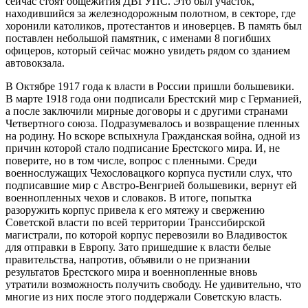
сейчас стоят общежития ДВГУПС. Это был участок,
находившийся за железнодорожным полотном, в секторе, где
хоронили католиков, протестантов и иноверцев. В память был
поставлен небольшой памятник, с именами 8 погибших
офицеров, который сейчас можно увидеть рядом со зданием
автовокзала.
В Октябре 1917 года к власти в России пришли большевики.
В марте 1918 года они подписали Брестский мир с Германией,
а после заключили мирные договоры и с другими странами
Четвертного союза. Подразумевалось и возвращение пленных
на родину. Но вскоре вспыхнула Гражданская война, одной из
причин которой стало подписание Брестского мира. И, не
поверите, но в том числе, вопрос с пленными. Среди
военнослужащих Чехословацкого корпуса пустили слух, что
подписавшие мир с Австро-Венгрией большевики, вернут ей
военнопленных чехов и словаков. В итоге, попытка
разоружить корпус привела к его мятежу и свержению
Советской власти по всей территории Транссибирской
магистрали, по которой корпус перевозили во Владивосток
для отправки в Европу. Зато пришедшие к власти белые
правительства, напротив, объявили о не признании
результатов Брестского мира и военнопленные вновь
утратили возможность получить свободу. Не удивительно, что
многие из них после этого поддержали Советскую власть.