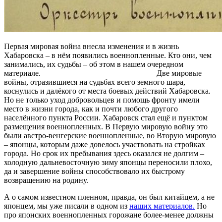
Первая мировая война внесла изменения и в жизнь
Хабаровска – в нём появились военнопленные. Кто они, чем
занимались, их судьбы – об этом в нашем очередном
материале.
военнопленные первой мировой
Две мировые
войны, отразившиеся на судьбах всего земного шара,
коснулись и далёкого от места боевых действий Хабаровска.
Но не только уход добровольцев и помощь фронту имели
место в жизни города, как и почти любого другого
населённого пункта России. Хабаровск стал ещё и пунктом
размещения военнопленных. В Первую мировую войну это
были австро-венгерские военнопленные, во Вторую мировую
– японцы, которым даже довелось участвовать на стройках
города. Но срок их пребывания здесь оказался не долгим –
холодную дальневосточную зиму японцы переносили плохо,
да и завершение войны способствовало их быстрому
возвращению на родину.
А о самом известном пленном, правда, он был китайцем, а не
японцем, мы уже писали в одном из
наших материалов.
Но
про японских военнопленных горожане более-менее должны