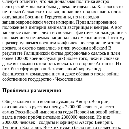
Следует отметить, что национальная политика австро-
венгерской монархии была далеко не идеальна. Касалось это
не только балканских славян, попавших под их власть после
оккупации Боснии и Герцеговины, но и народов
западноевропейской части империи. Привилегированное
положение в империи занимали австрийцы и венгры. А вот
западные славяне – чехи и словаки – фактически находились в
положении угнетаемых национальных меньшинств. Поэтому
в развернувшемся военном конфликте последние не хотели
воевать и охотно сдавались в плен русским войскам! В
результате Галицийской битвы добровольно сдалось в плен
более 100000 военнослужащих! Более того, чехи и словаки
даже выражали готовность воевать на стороне Антанты. Из
них был сформирован Чехословацкий корпус под
французским командованием и даже обещано после войны
собственное государство - Чехословакия.
Проблемы размещения
Общее количество военнослужащих Австро-Венгрии,
оказавшихся в русском плену, - 2200000 человек, а всего
армия Российской империи за годы Первой мировой войны
взяла в плен приблизительно 2300000 человек. Из них
2000000 человек - солдаты и офицеры Австро-Венгрии,
Турции и Болгарии. Всех их нужно было где-то разместить,