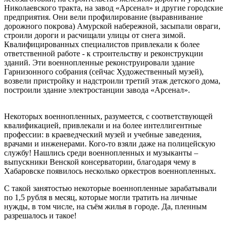
Николаевского тракта, на завод «Арсенал» и другие городские
предприятия. Они вели профилирование (выравнивание
дорожного покрова) Амурской набережной, засыпали овраги,
строили дороги и расчищали улицы от снега зимой.
Квалифицированных специалистов привлекали к более
ответственной работе - к строительству и реконструкции
зданий. Эти военнопленные реконструировали здание
Гарнизонного собрания (сейчас Художественный музей),
возвели пристройку и надстроили третий этаж детского дома,
построили здание электростанции завода «Арсенал».
военнопленные первой мировой
Некоторых военнопленных, разумеется, с соответствующей
квалификацией, привлекали и на более интеллигентные
профессии: в краеведческий музей и учебные заведения,
врачами и инженерами. Кого-то взяли даже на полицейскую
службу! Нашлись среди военнопленных и музыканты –
выпускники Венской консерватории, благодаря чему в
Хабаровске появилось несколько оркестров военнопленных.
С такой занятостью некоторые военнопленные зарабатывали
по 1,5 рубля в месяц, которые могли тратить на личные
нужды, в том числе, на съём жилья в городе. Да, пленным
разрешалось и такое!