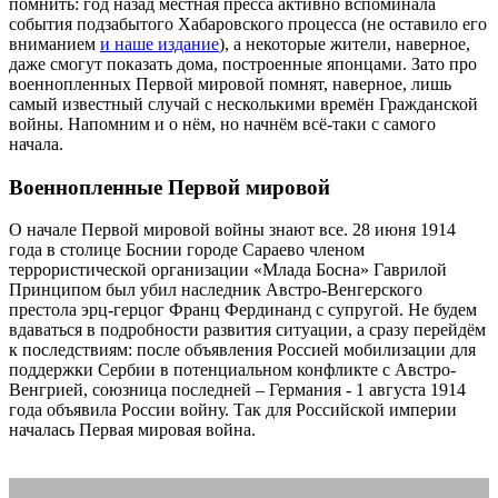
помнить: год назад местная пресса активно вспоминала
события подзабытого Хабаровского процесса (не оставило его
вниманием
и наше издание
), а некоторые жители, наверное,
даже смогут показать дома, построенные японцами. Зато про
военнопленных Первой мировой помнят, наверное, лишь
самый известный случай с несколькими времён Гражданской
войны. Напомним и о нём, но начнём всё-таки с самого
начала.
военнопленные первой мировой
Военнопленные Первой мировой
О начале Первой мировой войны знают все. 28 июня 1914
года в столице Боснии городе Сараево членом
террористической организации «Млада Босна» Гаврилой
Принципом был убил наследник Австро-Венгерского
престола эрц-герцог Франц Фердинанд с супругой. Не будем
вдаваться в подробности развития ситуации, а сразу перейдём
к последствиям: после объявления Россией мобилизации для
поддержки Сербии в потенциальном конфликте с Австро-
Венгрией, союзница последней – Германия - 1 августа 1914
года объявила России войну. Так для Российской империи
началась Первая мировая война.
военнопленные первой
мировой