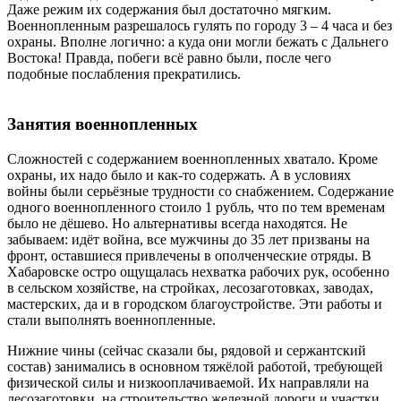
Даже режим их содержания был достаточно мягким.
Военнопленным разрешалось гулять по городу 3 – 4 часа и без
охраны. Вполне логично: а куда они могли бежать с Дальнего
Востока! Правда, побеги всё равно были, после чего
подобные послабления прекратились.
военнопленные первой
мировой
Занятия военнопленных
Сложностей с содержанием военнопленных хватало. Кроме
охраны, их надо было и как-то содержать. А в условиях
войны были серьёзные трудности со снабжением. Содержание
одного военнопленного стоило 1 рубль, что по тем временам
было не дёшево. Но альтернативы всегда находятся. Не
забываем: идёт война, все мужчины до 35 лет призваны на
фронт, оставшиеся привлечены в ополченческие отряды. В
Хабаровске остро ощущалась нехватка рабочих рук, особенно
в сельском хозяйстве, на стройках, лесозаготовках, заводах,
мастерских, да и в городском благоустройстве. Эти работы и
стали выполнять военнопленные.
Нижние чины (сейчас сказали бы, рядовой и сержантский
состав) занимались в основном тяжёлой работой, требующей
физической силы и низкооплачиваемой. Их направляли на
лесозаготовки, на строительство железной дороги и участки