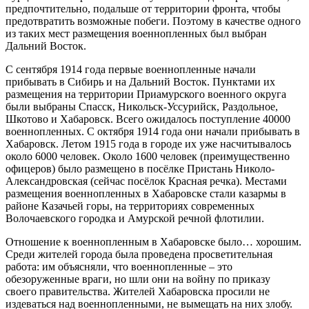
предпочтительно, подальше от территории фронта, чтобы
предотвратить возможные побеги. Поэтому в качестве одного
из таких мест размещения военнопленных был выбран
Дальний Восток.
С сентября 1914 года первые военнопленные начали
прибывать в Сибирь и на Дальний Восток. Пунктами их
размещения на территории Приамурского военного округа
были выбраны Спасск, Никольск-Уссурийск, Раздольное,
Шкотово и Хабаровск. Всего ожидалось поступление 40000
военнопленных. С октября 1914 года они начали прибывать в
Хабаровск. Летом 1915 года в городе их уже насчитывалось
около 6000 человек. Около 1600 человек (преимущественно
офицеров) было размещено в посёлке Пристань Николо-
Александровская (сейчас посёлок Красная речка). Местами
размещения военнопленных в Хабаровске стали казармы в
районе Казачьей горы, на территориях современных
Волочаевского городка и Амурской речной флотилии.
Отношение к военнопленным в Хабаровске было… хорошим.
Среди жителей города была проведена просветительная
работа: им объясняли, что военнопленные – это
обезоруженные враги, но шли они на войну по приказу
своего правительства. Жителей Хабаровска просили не
издеваться над военнопленными, не вымещать на них злобу.