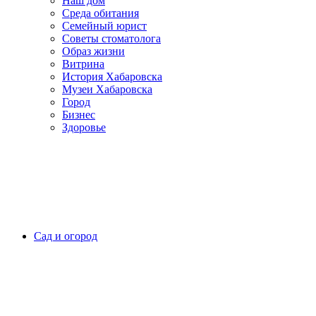
Наш дом
Среда обитания
Семейный юрист
Советы стоматолога
Образ жизни
Витрина
История Хабаровска
Музеи Хабаровска
Город
Бизнес
Здоровье
Сад и огород