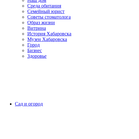
Наш дом
Среда обитания
Семейный юрист
Советы стоматолога
Образ жизни
Витрина
История Хабаровска
Музеи Хабаровска
Город
Бизнес
Здоровье
Сад и огород