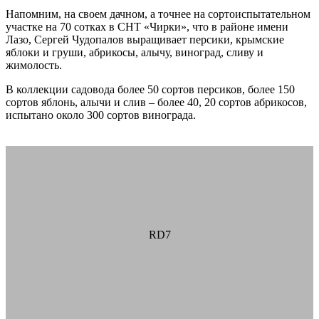
Напомним, на своем дачном, а точнее на сортоиспытательном
участке на 70 сотках в СНТ «Чирки», что в районе имени
Лазо, Сергей Чудопалов выращивает персики, крымские
яблоки и груши, абрикосы, алычу, виноград, сливу и
жимолость.
В коллекции садовода более 50 сортов персиков, более 150
сортов яблонь, алычи и слив – более 40, 20 сортов абрикосов,
испытано около 300 сортов винограда.
выращивание персика
хабаровск
RD7