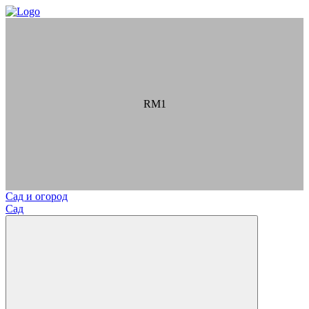
RM1
Сад и огород
Сад