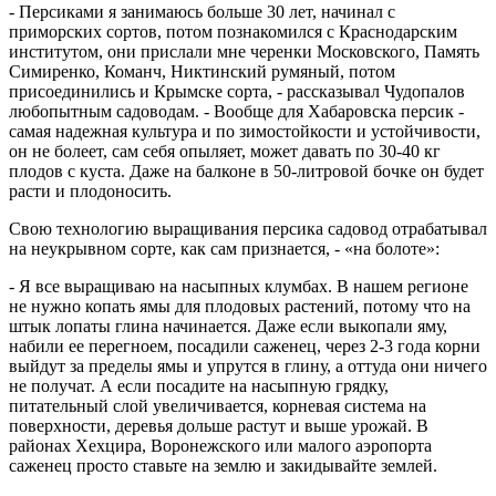
- Персиками я занимаюсь больше 30 лет, начинал с
приморских сортов, потом познакомился с Краснодарским
институтом, они прислали мне черенки Московского, Память
Симиренко, Команч, Никтинский румяный, потом
присоединились и Крымске сорта, - рассказывал Чудопалов
любопытным садоводам. - Вообще для Хабаровска персик -
самая надежная культура и по зимостойкости и устойчивости,
он не болеет, сам себя опыляет, может давать по 30-40 кг
плодов с куста. Даже на балконе в 50-литровой бочке он будет
расти и плодоносить.
Свою технологию выращивания персика садовод отрабатывал
на неукрывном сорте, как сам признается, - «на болоте»:
- Я все выращиваю на насыпных клумбах. В нашем регионе
не нужно копать ямы для плодовых растений, потому что на
штык лопаты глина начинается. Даже если выкопали яму,
набили ее перегноем, посадили саженец, через 2-3 года корни
выйдут за пределы ямы и упрутся в глину, а оттуда они ничего
не получат. А если посадите на насыпную грядку,
питательный слой увеличивается, корневая система на
поверхности, деревья дольше растут и выше урожай. В
районах Хехцира, Воронежского или малого аэропорта
саженец просто ставьте на землю и закидывайте землей.
выращивание персика хабаровск