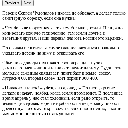
Previous
Next
Персик Сергей Чудопалов никогда не обрезает, а делает только
санитарную обрезку, если она нужна:
- Чем больше надземная часть, тем больше урожай. Не нужно
копировать южную технологию, там земли другие и
вегетация другая. Наши деревья для юга России это карлики.
По словам испытателя, самое главное научиться правильно
укрывать персик на зиму и открывать его.
Обычно садоводы стягивают свои деревца в пучок,
укутывают мешковиной и так оставляют на зиму. Чудопалов
молодые саженцы связывает, пригибает к земле, сверху
лутрасил 60, вторым слоем идет дорнит 300-400.
- Никаких пленок! – убежден садовод. – Полное укрытие
делаем к началу ноября, когда земля промерзнет. В последнее
время апрель у нас стал холодный, если рано открыть, то
земля еще мерзлая, корни не работают и ветра высушивают
древесину. Поэтому открываем персики постепенно, в конце
мая можно полностью снять укрытие.
выращивание персика
хабаровск