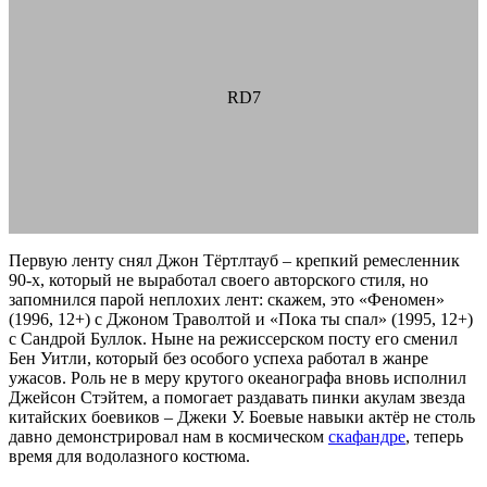
RD7
Первую ленту снял Джон Тёртлтауб – крепкий ремесленник
90-х, который не выработал своего авторского стиля, но
запомнился парой неплохих лент: скажем, это «Феномен»
(1996, 12+) с Джоном Траволтой и «Пока ты спал» (1995, 12+)
с Сандрой Буллок. Ныне на режиссерском посту его сменил
Бен Уитли, который без особого успеха работал в жанре
ужасов. Роль не в меру крутого океанографа вновь исполнил
Джейсон Стэйтем, а помогает раздавать пинки акулам звезда
китайских боевиков – Джеки У. Боевые навыки актёр не столь
давно демонстрировал нам в космическом
скафандре
, теперь
время для водолазного костюма.