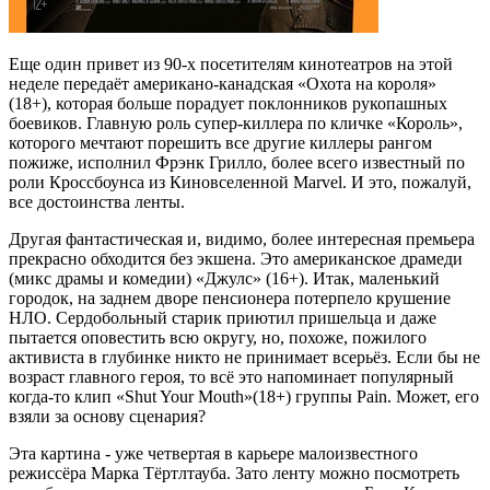
Еще один привет из 90-х посетителям кинотеатров на этой
неделе передаёт американо-канадская «Охота на короля»
(18+), которая больше порадует поклонников рукопашных
боевиков. Главную роль супер-киллера по кличке «Король»,
которого мечтают порешить все другие киллеры рангом
пожиже, исполнил Фрэнк Грилло, более всего известный по
роли Кроссбоунса из Киновселенной Marvel. И это, пожалуй,
все достоинства ленты.
новые фильмы август 2023
Другая фантастическая и, видимо, более интересная премьера
прекрасно обходится без экшена. Это американское драмеди
(микс драмы и комедии) «Джулс» (16+). Итак, маленький
городок, на заднем дворе пенсионера потерпело крушение
НЛО. Сердобольный старик приютил пришельца и даже
пытается оповестить всю округу, но, похоже, пожилого
активиста в глубинке никто не принимает всерьёз. Если бы не
возраст главного героя, то всё это напоминает популярный
когда-то клип «Shut Your Mouth»(18+) группы Pain. Может, его
взяли за основу сценария?
Эта картина - уже четвертая в карьере малоизвестного
режиссёра Марка Тёртлтауба. Зато ленту можно посмотреть