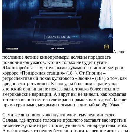
А еще
последние летние кинопремьеры должны порадовать
поклонников ужасов. Кто их только не будет пугать!
Южнокорейцы – смертельными духами на станции метро в
хорроре «Призрачная станция» (18+). От Японии –
ретроспективный показ культового «Звонка» (18+) о том, как
вредно смотреть видео. К слову, на большом экране у нас
японский оригинал не показывали, только более поздние
американские вариации. А вдруг вы не видели, как косматая
тётенька выползает из телеэкрана прямо к вам в дом? Да еще
прямо грязными, мокрыми ногами на чистый ковёр! Ужас!
Сами же янки вновь эксплуатируют тему ведьминского
Салема, где жуткие голоса из прошлого заставят вас играть в
не менее жуткие игры с последующим членовредительством.
А всё потому, что нельзя беспечно трогать древние артефакты!