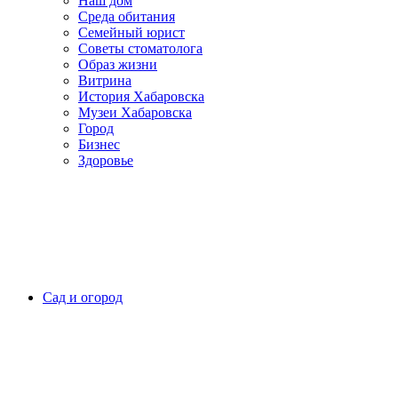
Наш дом
Среда обитания
Семейный юрист
Советы стоматолога
Образ жизни
Витрина
История Хабаровска
Музеи Хабаровска
Город
Бизнес
Здоровье
Сад и огород