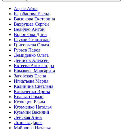
Аграс Айна
Барабанова Елена
Васюкова Екатерина
Вахрушев Сергей
Величко Антон
Воронкова Дина
Глухов Станислав
Григорьева Ольга
Гурьев Павел
Демиденко Ольга
Денисов Алексей
Евтеева Александра
Ермакова Маргарита
Загорская Елена
Игнатьева Мария
Калинина Светлана
Климченко Ирина
Кралько Роман
Кузнецов Ефим
Кузьменко Наталья
Кузьмин Василий
Ленская Анна
Лозовая Дарья
Майорова Наталья