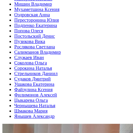
Мишин Владимир
Мухаметшина Ксения
Оздровская Анна
Пересторонина Юлия
Подпенко Екатерина
Попова Олеся
Постольский Денис
Пузикова Вика
Рослякова Светлана
Салимзанов Владимир
Служаев Иван
Соколова Ольга
Сорокина Наталья
Стрельников Даниил
Судаков Дмитрий
Ушакова Екатерина
Файзулина Ксения
Филимонов Алексей
Цыкарева Ольга
Чернышева Наталья
Шмакова Мария
Янышев Александр